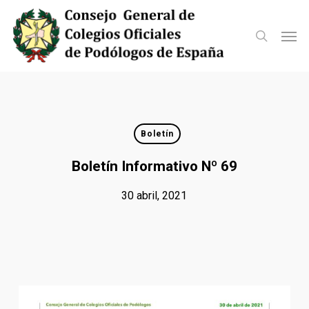
Skip
to
Men
search
main
content
Boletín
Boletín Informativo Nº 69
30 abril, 2021