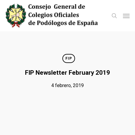
Skip
to
Men
search
main
content
FIP
FIP Newsletter February 2019
4 febrero, 2019