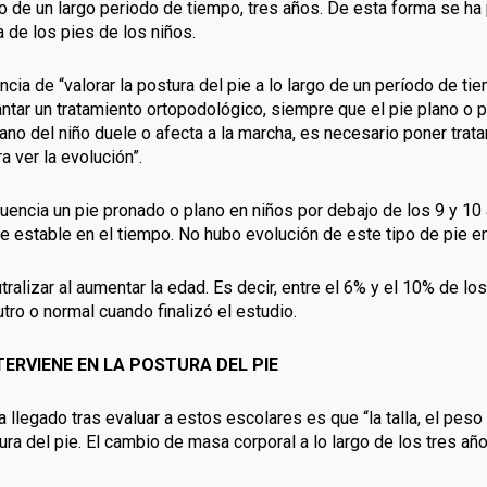
go de un largo periodo de tiempo, tres años. De esta forma se h
a de los pies de los niños.
ncia de “valorar la postura del pie a lo largo de un período de t
ntar un tratamiento ortopodológico, siempre que el pie plano o 
plano del niño duele o afecta a la marcha, es necesario poner trata
a ver la evolución”.
uencia un pie pronado o plano en niños por debajo de los 9 y 10
estable en el tiempo. No hubo evolución de este tipo de pie en
tralizar al aumentar la edad. Es decir, entre el 6% y el 10% de lo
utro o normal cuando finalizó el estudio.
TERVIENE EN LA POSTURA DEL PIE
 llegado tras evaluar a estos escolares es que “la talla, el pes
ra del pie. El cambio de masa corporal a lo largo de los tres añ